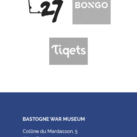
BASTOGNE WAR MUSEUM
Colline du Mardasson, 5