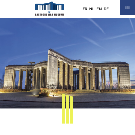
FR
NL
EN
DE
DIENSTAG
11 AUGUST
9.30 - 19.00 UHR
20
/
20