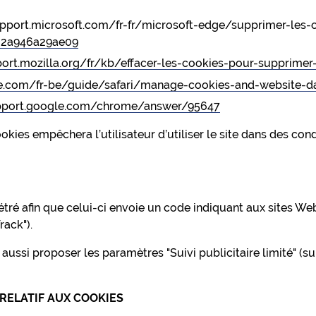
upport.microsoft.com/fr-fr/microsoft-edge/supprimer-les
-2a946a29ae09
port.mozilla.org/fr/kb/effacer-les-cookies-pour-supprimer
le.com/fr-be/guide/safari/manage-cookies-and-website-d
upport.google.com/chrome/answer/95647
okies empêchera l’utilisateur d’utiliser le site dans des con
ré afin que celui-ci envoie un code indiquant aux sites Web
rack").
ssi proposer les paramètres "Suivi publicitaire limité" (sur i
 RELATIF AUX COOKIES