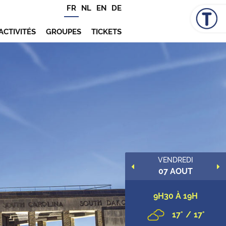
FR
NL
EN
DE
ACTIVITÉS
GROUPES
TICKETS
MERCREDI
VENDREDI
12 AOUT
07 AOUT
9H30 À 19H
9H30 À 19H
16
/
16
17
/
17