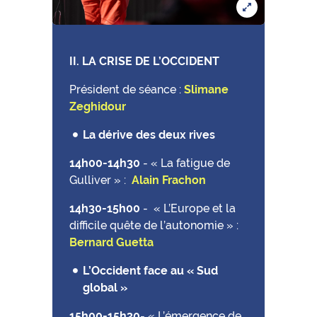
II. LA CRISE DE L’OCCIDENT
Président de séance :
Slimane
Zeghidour
La dérive des deux rives
14h00-14h30
-
« La fatigue de
Gulliver » :
Alain Frachon
14h30-15h00
-
« L’Europe et la
difficile quête de l’autonomie » :
Bernard Guetta
L’Occident face au « Sud
global »
15h00-15h30
-
« L’émergence de