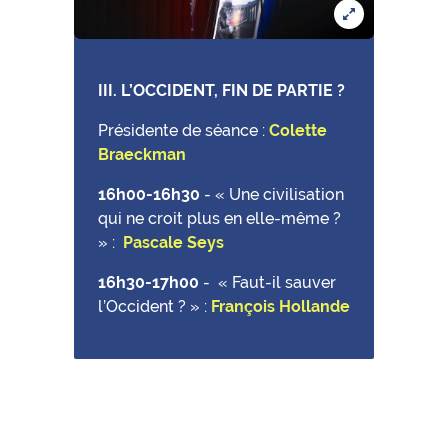
III. L’OCCIDENT, FIN DE PARTIE ?
Présidente de séance :
Colette
Braeckman
16h00-16h30
-
« Une civilisation
qui ne croit plus en elle-même ?
» :
Pascale Seys
16h30-17h00
-
« Faut-il sauver
l’Occident ? » :
François Hollande