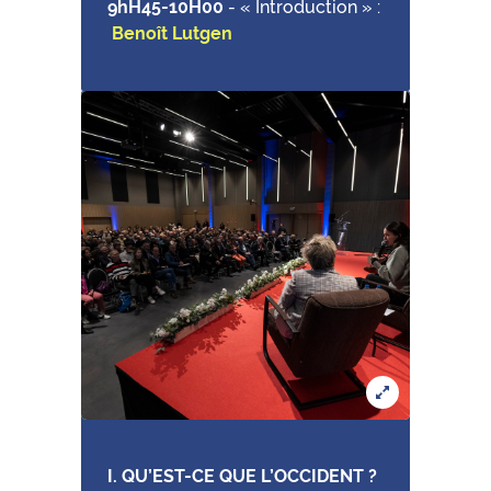
9hH45-10H00
-
« Introduction » :
Benoît Lutgen
I. QU’EST-CE QUE L’OCCIDENT ?