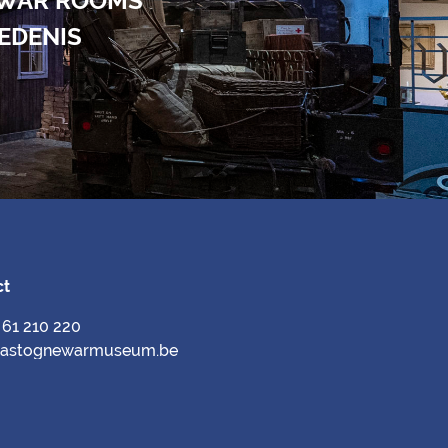
 WAR ROOMS
IEDENIS
ct
) 61 210 220
bastognewarmuseum.be