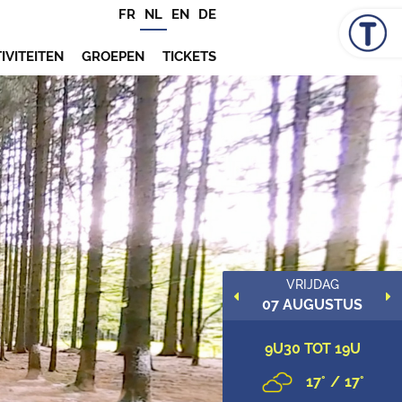
FR
NL
EN
DE
IVITEITEN
GROEPEN
TICKETS
DINSDAG
VRIJDAG
11 AUGUSTUS
07 AUGUSTUS
9U30 TOT 19U
9U30 TOT 19U
18
/
18
17
/
17