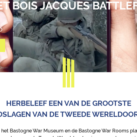
ET BASTOGNE WAR MUSE
T BOIS JACQUES BATTLE
E BASTOGNE WAR ROOMS
E IN DE BISTROT DE LA 
MBRANCE
0
0
0
s
aagse kunst vanaf 10 juli
HERBELEEF EEN VAN DE GROOTSTE
DSLAGEN VAN DE TWEEDE WERELDOO
n het Bastogne War Museum en de Bastogne War Rooms plaa