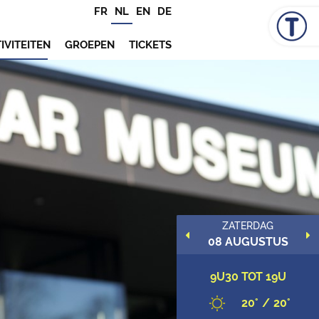
FR
NL
EN
DE
IVITEITEN
GROEPEN
TICKETS
WOENSDAG
ZATERDAG
12 AUGUSTUS
08 AUGUSTUS
9U30 TOT 19U
9U30 TOT 19U
17
/
17
20
/
20