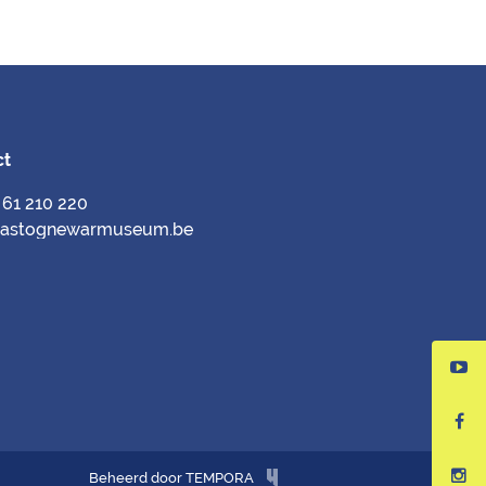
ct
) 61 210 220
bastognewarmuseum.be
Beheerd door TEMPORA
Hungry Minds